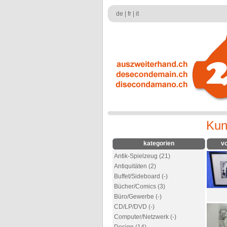
de
|
fr
|
it
Kun
kategorien
v
Antik-Spielzeug (21)
Antiquitäten (2)
Buffet/Sideboard (-)
Bücher/Comics (3)
Büro/Gewerbe (-)
CD/LP/DVD (-)
Computer/Netzwerk (-)