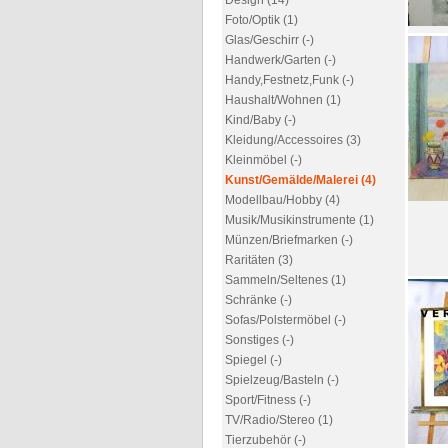
Design (14)
Foto/Optik (1)
Glas/Geschirr (-)
Handwerk/Garten (-)
Handy,Festnetz,Funk (-)
Haushalt/Wohnen (1)
Kind/Baby (-)
Kleidung/Accessoires (3)
Kleinmöbel (-)
Kunst/Gemälde/Malerei (4)
Modellbau/Hobby (4)
Musik/Musikinstrumente (1)
Münzen/Briefmarken (-)
Raritäten (3)
Sammeln/Seltenes (1)
Schränke (-)
Sofas/Polstermöbel (-)
Sonstiges (-)
Spiegel (-)
Spielzeug/Basteln (-)
Sport/Fitness (-)
TV/Radio/Stereo (1)
Tierzubehör (-)