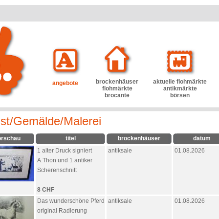
brockenhäuser
aktuelle flohmärkte
angebote
flohmärkte
antikmärkte
brocante
börsen
st/Gemälde/Malerei
orschau
titel
brockenhäuser
datum
1 alter Druck signiert
antiksale
01.08.2026
A.Thon und 1 antiker
Scherenschnitt
8 CHF
Das wunderschöne Pferd
antiksale
01.08.2026
original Radierung