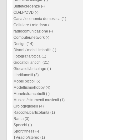
Bicchieri/stoviglie (-)
Buffet/credenze (-)
CD/LP/DVD (-)
Casa / economia domestica (1)
Cellulare / rete fissa /
radiocomunicazione (-)
Computer/network (-)
Design (14)
Divani / mobili imbottiti (-)
Fotografia/ottica (1)
Giocattoli antichi (21)
Giocattoli/bricolage (-)
Libri/fumetti (3)
Mobili piccoli (-)
Modellismo/hobby (4)
Monete/francobolli (-)
Musica / strumenti musicali (1)
Orologi/gioielli (4)
Raccolte/particolarita (1)
Rarita (3)
Specchi (-)
Sport/fitness (-)
TV/radio/stereo (1)