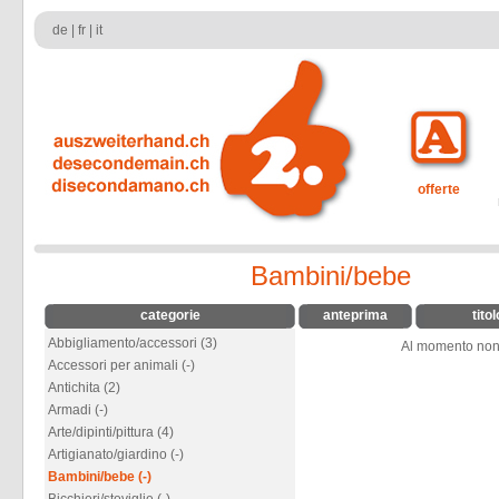
de
|
fr
|
it
offerte
Bambini/bebe
categorie
anteprima
titol
Abbigliamento/accessori (3)
Al momento non v
Accessori per animali (-)
Antichita (2)
Armadi (-)
Arte/dipinti/pittura (4)
Artigianato/giardino (-)
Bambini/bebe (-)