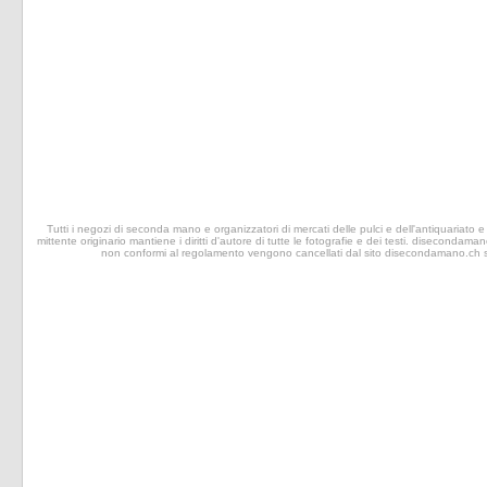
Tutti i negozi di seconda mano e organizzatori di mercati delle pulci e dell'antiquariato e 
mittente originario mantiene i diritti d'autore di tutte le fotografie e dei testi. disecondaman
non conformi al regolamento vengono cancellati dal sito disecondamano.ch senz