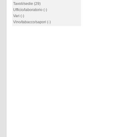
Tavoli/sedie (29)
Ufficio/laboratorio (-)
Vari (-)
Vino/tabacco/sapori (-)