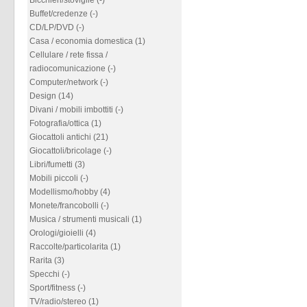
Bicchieri/stoviglie (-)
Buffet/credenze (-)
CD/LP/DVD (-)
Casa / economia domestica (1)
Cellulare / rete fissa /
radiocomunicazione (-)
Computer/network (-)
Design (14)
Divani / mobili imbottiti (-)
Fotografia/ottica (1)
Giocattoli antichi (21)
Giocattoli/bricolage (-)
Libri/fumetti (3)
Mobili piccoli (-)
Modellismo/hobby (4)
Monete/francobolli (-)
Musica / strumenti musicali (1)
Orologi/gioielli (4)
Raccolte/particolarita (1)
Rarita (3)
Specchi (-)
Sport/fitness (-)
TV/radio/stereo (1)