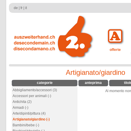
de
|
fr
|
it
offerte
Artigianato/giardino
categorie
anteprima
titol
Abbigliamento/accessori (3)
Al momento non v
Accessori per animali (-)
Antichita (2)
Armadi (-)
Arte/dipinti/pittura (4)
Artigianato/giardino (-)
Bambini/bebe (-)