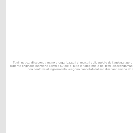
Tutti i negozi di seconda mano e organizzatori di mercati delle pulci e dell'antiquariato e 
mittente originario mantiene i diritti d'autore di tutte le fotografie e dei testi. disecondaman
non conformi al regolamento vengono cancellati dal sito disecondamano.ch senz