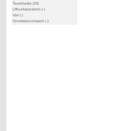
Tavoli/sedie (29)
Ufficio/laboratorio (-)
Vari (-)
Vino/tabacco/sapori (-)