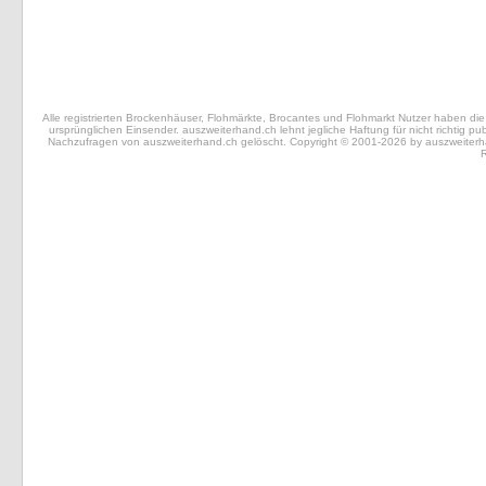
Alle registrierten Brockenhäuser, Flohmärkte, Brocantes und Flohmarkt Nutzer haben die 
ursprünglichen Einsender. auszweiterhand.ch lehnt jegliche Haftung für nicht richtig 
Nachzufragen von auszweiterhand.ch gelöscht. Copyright © 2001-2026 by auszweiterhand.
R