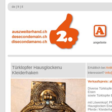
de
|
fr
|
it
angebote
Türklopfer Hausglockenu
Erhältlich bei
Anti
Kleiderhaken
Interessiert?
info
Verkaufspreis: a
Diverse Türklopfe
Eisen
sowie Türklopfer 
mit Löwenkopf, P
Hausglocken Eise
Pferde / Kleiderh