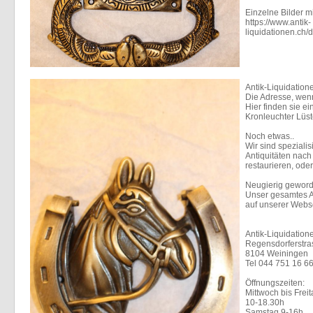
Einzelne Bilder m
https://www.antik-
liquidationen.ch/
Antik-Liquidation
Die Adresse, wenn
Hier finden sie 
Kronleuchter Lüs
Noch etwas..
Wir sind spezialis
Antiquitäten nac
restaurieren, oder
Neugierig gewor
Unser gesamtes A
auf unserer Webse
Antik-Liquidation
Regensdorferstra
8104 Weiningen
Tel 044 751 16 6
Öffnungszeiten:
Mittwoch bis Frei
10-18.30h
Samstag 9-16h